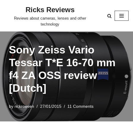
Ricks Reviews
Skip
Reviews about cameras, lenses and other
to
technology
content
Sony Zeiss Vario
Tessar T*E 16-70 mm
f4 ZA OSS review
[Dutch]
by
rickroeven
27/01/2015
11 Comments