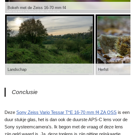
Bokeh met de Zeiss 16-70 mm f4
Landschap
Herfst
Conclusie
Deze
Sony Zeiss Vario Tessar T*E 16-70 mm f4 ZA OSS
is een
duur stukje glas, het is dan ook de duurste APS-C lens voor de
Sony systeemcamera’s. Ik begon met de vraag of deze lens
zijn geld waard is. Ja, deze toplens is zijn pittige prijskaartje