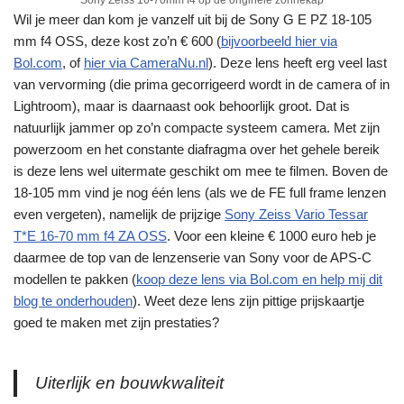
Sony Zeiss 16-70mm f4 op de originele zonnekap
Wil je meer dan kom je vanzelf uit bij de Sony G E PZ 18-105
mm f4 OSS, deze kost zo’n € 600 (
bijvoorbeeld hier via
Bol.com
, of
hier via CameraNu.nl
). Deze lens heeft erg veel last
van vervorming (die prima gecorrigeerd wordt in de camera of in
Lightroom), maar is daarnaast ook behoorlijk groot. Dat is
natuurlijk jammer op zo’n compacte systeem camera. Met zijn
powerzoom en het constante diafragma over het gehele bereik
is deze lens wel uitermate geschikt om mee te filmen. Boven de
18-105 mm vind je nog één lens (als we de FE full frame lenzen
even vergeten), namelijk de prijzige
Sony Zeiss Vario Tessar
T*E 16-70 mm f4 ZA OSS
. Voor een kleine € 1000 euro heb je
daarmee de top van de lenzenserie van Sony voor de APS-C
modellen te pakken (
koop deze lens via Bol.com en help mij dit
blog te onderhouden
). Weet deze lens zijn pittige prijskaartje
goed te maken met zijn prestaties?
Uiterlijk en bouwkwaliteit